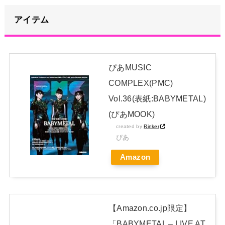
Instagram更新しSNS民をザワつかせてしまう…
NEW!
アイテム
【画像】 YOASOBIの幾田りらさん、胸の膨らみが性的すぎた
ｗｗｗｗｗｗｗ
NEW!
【画像】影山優佳さん(25)、下着姿であたシコが止まらない
ぴあMUSIC
NEW!
COMPLEX(PMC)
【悲報】Juice=Juiceさん、ビジュアルが良いメンバーだけ露
Vol.36(表紙:BABYMETAL)
骨に前列にしてしまうｗｗｗｗ
NEW!
(ぴあMOOK)
日本独自企画・限定生産盤「METAL FORTH (DELUXE
created by
Rinker
JAPAN EDITION)」着弾
ぴあ
【BABYMETAL】METAL FORTH DELUXE JAPAN EDITION
Amazon
開封レビュー!
Powered by livedoor 相互RSS
【Amazon.co.jp限定】
「BABYMETAL – LIVE AT