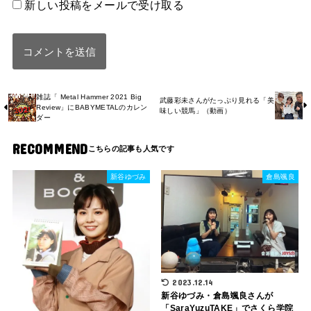
新しい投稿をメールで受け取る
雑誌「 Metal Hammer 2021 Big
武藤彩未さんがたっぷり見れる「美
Review」にBABYMETALのカレン
味しい競馬」（動画）
ダー
RECOMMEND
新谷ゆづみ
倉島颯良
2023.12.14
新谷ゆづみ・倉島颯良さんが
「SaraYuzuTAKE」でさくら学院