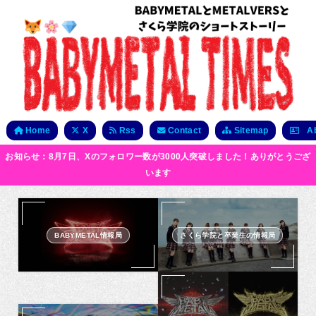
Home
X
Rss
Contact
Sitemap
Ab
お知らせ：8月7日、Xのフォロワー数が3000人突破しました！ありがとうござ
います
BABYMETAL情報局
さくら学院と卒業生の情報局