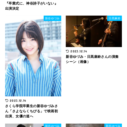
『卒業式に、神谷詩子がいない』
出演決定
新谷ゆづみ
日髙麻鈴
2023.12.14
新谷ゆづみ・日髙麻鈴さんの演奏
シーン（画像）
2023.12.14
さくら学院卒業生の新谷ゆづみさ
ん「さよならくちびる」で映画初
出演、女優の道へ
新谷ゆづみ
新谷ゆづみ