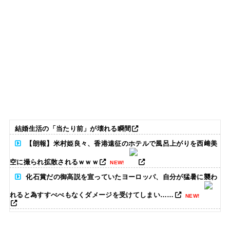
結婚生活の「当たり前」が壊れる瞬間
【朗報】米村姫良々、香港遠征のホテルで風呂上がりを西﨑美
空に撮られ拡散されるｗｗｗ
NEW!
化石賞だの御高説を宣っていたヨーロッパ、自分が猛暑に襲わ
れると為すすべべもなくダメージを受けてしまい……
NEW!
【衝撃】ジャンポケ斉藤の妻さん、夫の求刑7年翌日に