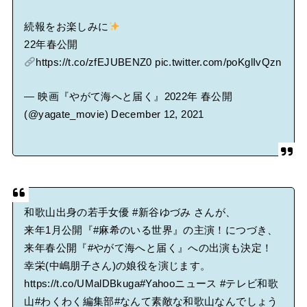
続報をお楽しみに
22年春公開
https://t.co/zfEJUBENZ0
pic.twitter.com/poKglIvQzn
— 映画『やがて海へと届く』2022年 春公開
(@yagate_movie)
December 12, 2021
和歌山出身の若手女優
#新谷ゆづみ
さんが、
来年1月公開『
#麻希のいる世界
』の主演！につづき、
来年春公開『
#やがて海へと届く
』への出演も決定！
幸栄(中嶋朋子さん)の娘役を演じます。
https://t.co/UMalDBkuga
#Yahooニュース
#テレビ和歌
山
#わくわく編集部
#なんて素敵な和歌山なんでしょう