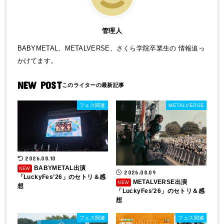
管理人
BABYMETAL、METALVERSE、さくら学院卒業生の 情報追っ
かけてます。
NEW POST
フェス関連
METALVERSE
2026.08.10
BABYMETAL出演
2026.08.09
「LuckyFes’26」のセトリ＆感
METALVERSE出演
想
「LuckyFes’26」のセトリ＆感
想
フェス関連
フェス関連