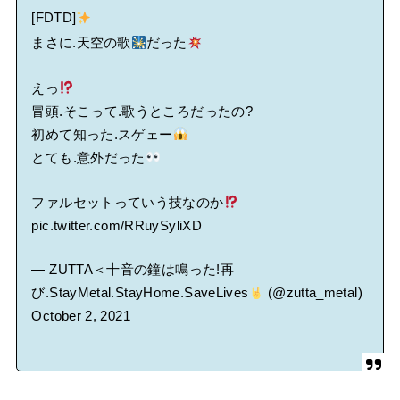
[FDTD]
まさに.天空の歌
だった
えっ
冒頭.そこって.歌うところだったの?
初めて知った.スゲェー
とても.意外だった
ファルセットっていう技なのか
pic.twitter.com/RRuySyliXD
— ZUTTA＜十音の鐘は鳴った!再
び.StayMetal.StayHome.SaveLives
(@zutta_metal)
October 2, 2021