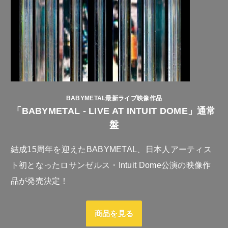
BABYMETAL最新ライブ映像作品
「BABYMETAL - LIVE AT INTUIT DOME」通常
盤
結成15周年を迎えたBABYMETAL、日本人アーティス
ト初となったロサンゼルス・Intuit Dome公演の映像作
品が発売決定！
商品を見る