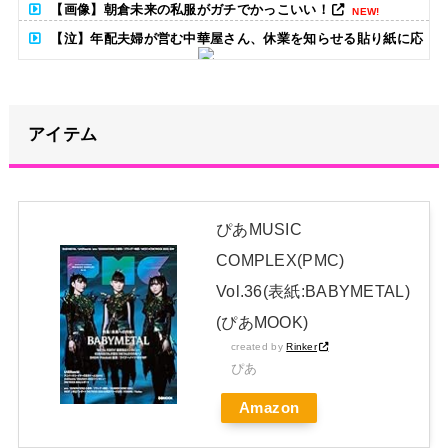
【画像】朝倉未来の私服がガチでかっこいい！
NEW!
【泣】年配夫婦が営む中華屋さん、休業を知らせる貼り紙に応
援コメントが続々と
NEW!
小学生の段階で人生を確定させるドイツ式の制度、「バカを振
アイテム
い落せるから合理的だ」と自惚れていた結果……
NEW!
【超朗報】夏、終わる
NEW!
アンチ「池田は歌もダンスも下手！」←学業と両立してるんだ
ぴあMUSIC
からレッスンに参加出来なくて当たり前だろ？？？
NEW!
COMPLEX(PMC)
日本独自企画・限定生産盤「METAL FORTH (DELUXE
Vol.36(表紙:BABYMETAL)
JAPAN EDITION)」着弾
(ぴあMOOK)
【BABYMETAL】METAL FORTH DELUXE JAPAN EDITION
created by
Rinker
ぴあ
開封レビュー!
Amazon
Powered by livedoor 相互RSS