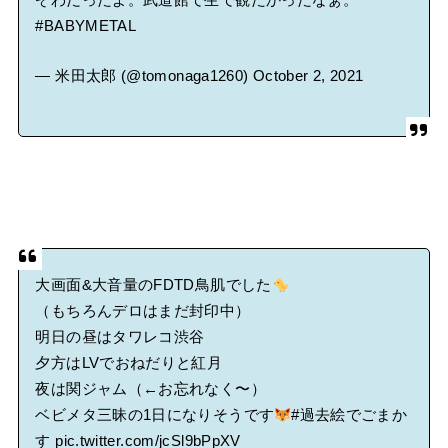
#BABYMETAL
— 米田太郎 (@tomonaga1260)
October 2, 2021
大画面&大音量のFDTD鳥肌でした
（もちろんデロはまだ封印中）
明日の昼はタワレコ渋谷
夕方はLVでおねだりと紅月
夜は関ジャム（←お忘れなく〜）
ベビメタ三昧の1日になりそうです
#過去絵でごまか
す
pic.twitter.com/jcSl9bPpXV