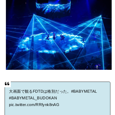
BABYMETAL「CANNONBALL外伝」グッズ販売決定
タワーレコード新宿店にてBABYMETALのパネル展が開催中
Powered by livedoor 相互RSS
大画面で観るFDTDは格別だった。
#BABYMETAL
#BABYMETAL_BUDOKAN
pic.twitter.com/RRfynk8nAG