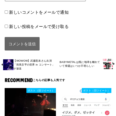
新しいコメントをメールで通知
新しい投稿をメールで受け取る
【WOWOW】武藤彩未さん出演
BABYMETALは既に地球を離れて
「筒美京平の世界 in コンサート」
いて帰還はいつか不明らしい
が放送
RECOMMEND
ポスト（旧ツイート）
ポスト（旧ツイート）