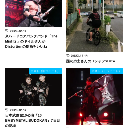
2023.12.14
米ハードコアパンクバンド「The
Misfits」のドイルさんが
Distortionの動画をいいね
2023.12.14
謎の力士さんの Tシャツｗｗｗ
ポスト（旧ツイート）
ポスト（旧ツイート）
2023.12.14
日本武道館10公演『10
BABYMETAL BUDOKAN』7日目
の現場