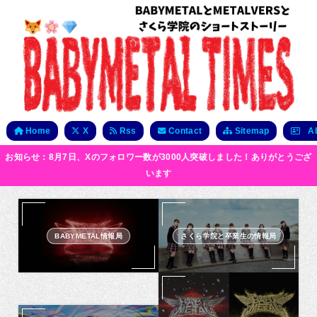
Home
X
Rss
Contact
Sitemap
Ab
お知らせ：8月7日、Xのフォロワー数が3000人突破しました！ありがとうござ
います
BABYMETAL情報局
さくら学院と卒業生の情報局