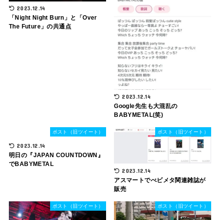
2023.12.14
「Night Night Burn」と「Over
The Future」の共通点
2023.12.14
Google先生も大混乱の
BABYMETAL(笑)
ポスト（旧ツイート）
ポスト（旧ツイート）
2023.12.14
明日の『JAPAN COUNTDOWN』
でBABYMETAL
2023.12.14
アスマートでべビメタ関連雑誌が
販売
ポスト（旧ツイート）
ポスト（旧ツイート）