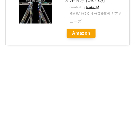
created by
Rinker
BMW FOX RECORDS / アミ
ューズ
Amazon