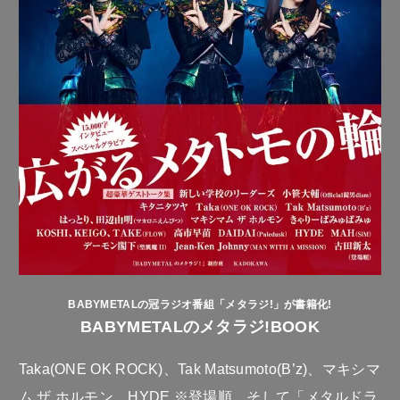
BABYMETALの冠ラジオ番組「メタラジ!」が書籍化!
BABYMETALのメタラジ!BOOK
Taka(ONE OK ROCK)、Tak Matsumoto(B’z)、マキシマ
ム ザ ホルモン、HYDE ※登場順、そして「メタルドラ