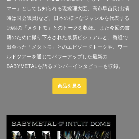
マー」としても知られる現総理大臣、高市早苗氏(出演
時は国会議員)など、日本の様々なジャンルを代表する
16組の「メタトモ」とのトークを収録。 また今回の書
籍のために撮り下ろされた最新ビジュアルと、番組で
出会った「メタトモ」とのエピソードトークや、ワー
ルドツアーを通じてパワーアップした最新の
BABYMETALを語るメンバーインタビューも収録。
商品を見る