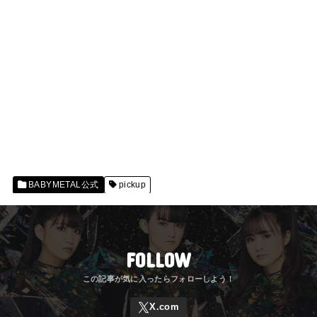
BABYMETAL公式
pickup
FOLLOW