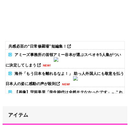
共感必至の“日常修羅場”短編集！
アミーズ事務所の首領アミー谷本が選ぶスペオキ5人集がつい
に決定してしまう
NEW!
海外「もう日本を離れるなよ！」 助っ人外国人にも敬意を払う
日本人の姿に感動の声が殺到
NEW!
【画像】宇垣美里「学生時代は全然モテなかったです」←これ
ほんまかぁ？w w w w w w w w
NEW!
アイテム
【画像】どのくノ一を快楽責めしたいｗｗｗｗｗ
NEW!
冨里奈央ちゃん、罰ゲームのセミをずっと気にしてたｗ【乃木