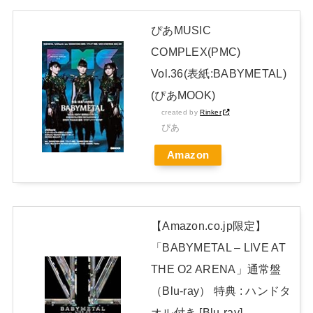
坂46】
NEW!
ぴあMUSIC
【画像】元美人銀行員、25kgの減量に成功
NEW!
COMPLEX(PMC)
日本独自企画・限定生産盤「METAL FORTH (DELUXE
Vol.36(表紙:BABYMETAL)
JAPAN EDITION)」着弾
(ぴあMOOK)
【BABYMETAL】METAL FORTH DELUXE JAPAN EDITION
created by
Rinker
ぴあ
開封レビュー!
Amazon
Powered by livedoor 相互RSS
【Amazon.co.jp限定】
「BABYMETAL – LIVE AT
THE O2 ARENA」通常盤
（Blu-ray） 特典 : ハンドタ
オル付き [Blu-ray]