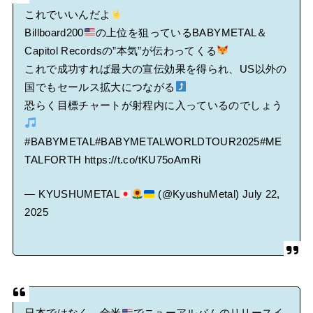
これでいいんだよ
Billboard200
の上位を狙っているBABYMETAL＆
Capitol Recordsの”本気”が伝わってくる
これで成功すれば最大の宣伝効果を得られ、US以外の
国でもセールス拡大につながる
恐らく目標チャートが射程内に入っているのでしょう
#BABYMETAL
#BABYMETALWORLDTOUR2025
#ME
TALFORTH
https://t.co/tKU75oAmRi
— KYUSHUMETAL
(@KyushuMetal)
July 22,
2025
日本ではなく、全米
でニューアルバムのリリースイ