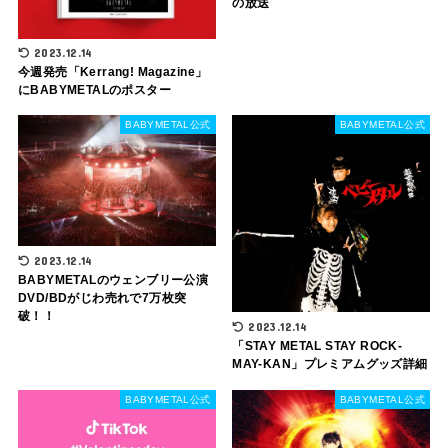
の放送
2023.12.14
今週発売「Kerrang! Magazine」
にBABYMETALのポスター
BABYMETAL公式
BABYMETAL公式
2023.12.14
BABYMETALのウェンブリー公演
DVD/BDがじわ売れで7万枚突
破！！
2023.12.14
「STAY METAL STAY ROCK-
MAY-KAN」プレミアムグッズ詳細
BABYMETAL公式
BABYMETAL公式