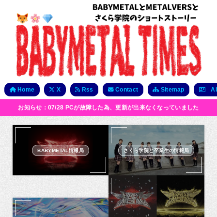
Home
X
Rss
Contact
Sitemap
Ab
お知らせ：07/28 PCが故障した為、更新が出来なくなっていました
BABYMETAL情報局
さくら学院と卒業生の情報局