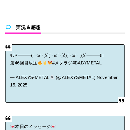
実況＆感想
ｷﾃﾀ━━━(`･ω´･乂(`･ω´･乂(`･ω´･ )乂━━━!!!
第46回目放送
#メタラジ
#BABYMETAL
— ALEXYS-METAL
(@ALEXYSMETAL)
November
15, 2025
本日のメッセージ