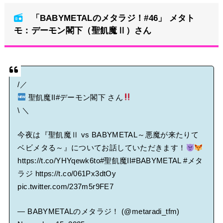
「BABYMETALのメタラジ！#46」 メタト
BABYMETAL「CANNONBALL外伝」グッズ販売決定
モ：デーモン閣下（聖飢魔Ⅱ）さん
タワーレコード新宿店にてBABYMETALのパネル展が開催中
Powered by livedoor 相互RSS
/／
聖飢魔II
#デーモン閣下
さん
\ ＼
今夜は『聖飢魔Ⅱ vs BABYMETAL～悪魔が来たりて
ベビメタる～』についてお話していただきます！
https://t.co/YHYqewk6to
#聖飢魔II
#BABYMETAL
#メタ
ラジ
https://t.co/061Px3dtOy
pic.twitter.com/237m5r9FE7
— BABYMETALのメタラジ！ (@metaradi_tfm)