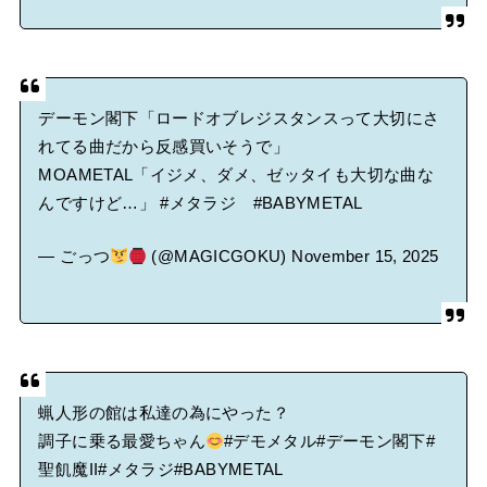
デーモン閣下「ロードオブレジスタンスって大切にさ
れてる曲だから反感買いそうで」
MOAMETAL「イジメ、ダメ、ゼッタイも大切な曲な
んですけど…」
#メタラジ
#BABYMETAL
— ごっつ
(@MAGICGOKU)
November 15, 2025
蝋人形の館は私達の為にやった？
調子に乗る最愛ちゃん
#デモメタル
#デーモン閣下
#
聖飢魔II
#メタラジ
#BABYMETAL