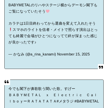
BABYMETALのリハやステージ横からデーモン閣下も
ご覧になっていたそう
カラテは1日目終わってから選曲を変えて入れたそう
スマホのライトを信者・メイトで照らす演出はとっ
ても綺麗で会場がひとつになってて絆が深まった感じ
が良かったです♪
— かなみ (@a_rina_kanami)
November 15, 2025
今でも閣下が鼻歌歌う聞いた歌。すげー
ＢＡＢＹＭＥＴＡＬ ｘ Ｅｌｅｃｔｒｉｃ Ｃａｌ
ｌｂｏｙーＲＡＴＡＴＡＴＡ
#メタラジ
#BABYMETAL