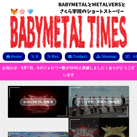
Home
X
Rss
Contact
Sitemap
Ab
お知らせ：8月7日、Xのフォロワー数が3000人突破しました！ありがとうござ
います
BABYMETAL情報局
さくら学院と卒業生の情報局