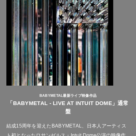
BABYMETAL最新ライブ映像作品
「BABYMETAL - LIVE AT INTUIT DOME」通常
盤
結成15周年を迎えたBABYMETAL、日本人アーティス
ト初となったロサンゼルス・Intuit Dome公演の映像作