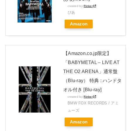
【BABYMETAL】METAL FORTH DELUXE JAPAN EDITION
created by
Rinker
ぴあ
開封レビュー!
Amazon
Powered by livedoor 相互RSS
【Amazon.co.jp限定】
「BABYMETAL – LIVE AT
THE O2 ARENA」通常盤
（Blu-ray） 特典 : ハンドタ
オル付き [Blu-ray]
created by
Rinker
BMW FOX RECORDS / アミ
ューズ
Amazon