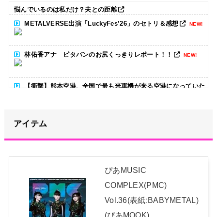
悩んでいるのは私だけ？夫との距離
METALVERSE出演「LuckyFes’26」のセトリ＆感想
NEW!
林佑香アナ ピタパンのお尻くっきりレポート！！
NEW!
【衝撃】熊本空港、全国で最も米軍機が来る空港になっていた
NEW!
【画像】日焼け口リの締まったお尻っていいよね！ｗｗｗｗｗ
アイテム
NEW!
【画像】たぬき系女優はやっぱええな
NEW!
ぴあMUSIC
【画像】たぬき系女優はやっぱええな
NEW!
COMPLEX(PMC)
日本独自企画・限定生産盤「METAL FORTH (DELUXE
Vol.36(表紙:BABYMETAL)
JAPAN EDITION)」着弾
(ぴあMOOK)