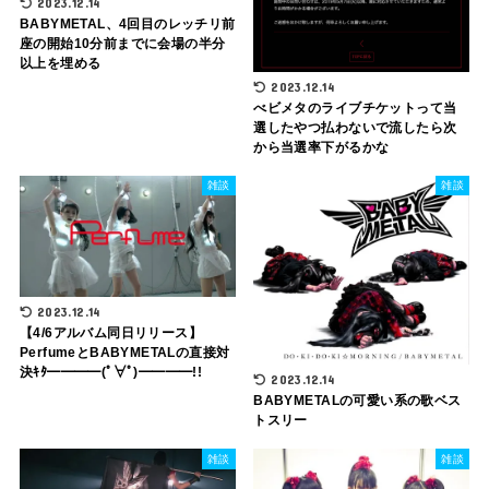
2023.12.14
BABYMETAL、4回目のレッチリ前
座の開始10分前までに会場の半分
以上を埋める
2023.12.14
べビメタのライブチケットって当
選したやつ払わないで流したら次
から当選率下がるかな
雑談
雑談
2023.12.14
【4/6アルバム同日リリース】
PerfumeとBABYMETALの直接対
決ｷﾀ━━━━(ﾟ∀ﾟ)━━━━!!
2023.12.14
BABYMETALの可愛い系の歌ベス
トスリー
雑談
雑談