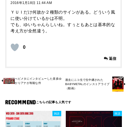
2016年1月18日 11:44 AM
ＹＵＩだけ何故か２種類のサインがある。どういう風
に使い分けているかは不明。
でも、ゆいちゃんらしいね。すぅともあとは基本的な
考え方が全然違う。
0
返信
べビメタにインタビューした喜多ゆ
過去にニコ生で生中継された
かりアナが有能な件
BABYMETALのインストアライブ
（動画）
RECOMMEND
雑談
雑談