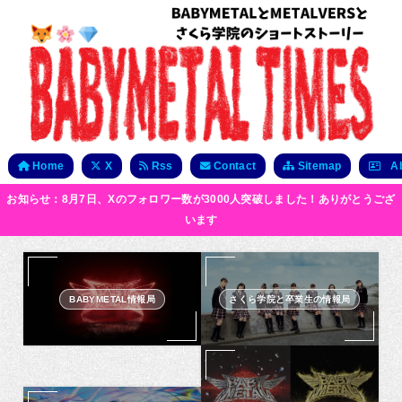
Home
X
Rss
Contact
Sitemap
Ab
お知らせ：8月7日、Xのフォロワー数が3000人突破しました！ありがとうござ
います
BABYMETAL情報局
さくら学院と卒業生の情報局