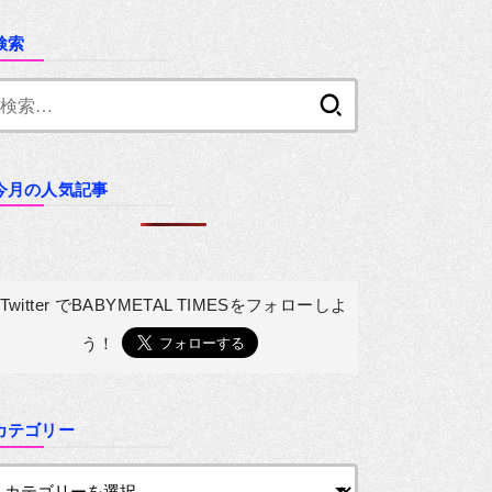
検索
検
索:
今月の人気記事
Twitter でBABYMETAL TIMESを
フォローしよ
う！
カテゴリー