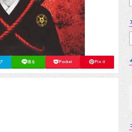
ブ
送る
Pocket
Pin it