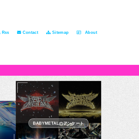
Rss
Contact
Sitemap
About
BABYMETALのアンケート