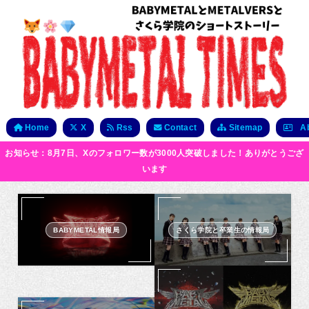
Home
X
Rss
Contact
Sitemap
Ab
お知らせ：8月7日、Xのフォロワー数が3000人突破しました！ありがとうござ
います
BABYMETAL情報局
さくら学院と卒業生の情報局