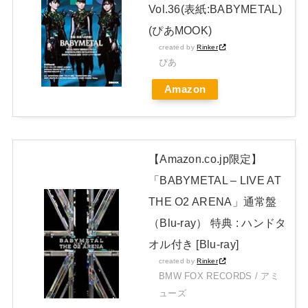
Vol.36(表紙:BABYMETAL)
でたまらん」の声【画像】
NEW!
(ぴあMOOK)
日本独自企画・限定生産盤「METAL FORTH (DELUXE
created by
Rinker
JAPAN EDITION)」着弾
ぴあ
【BABYMETAL】METAL FORTH DELUXE JAPAN EDITION
Amazon
開封レビュー!
Powered by livedoor 相互RSS
【Amazon.co.jp限定】
「BABYMETAL – LIVE AT
THE O2 ARENA」通常盤
（Blu-ray） 特典 : ハンドタ
オル付き [Blu-ray]
created by
Rinker
BMW FOX RECORDS / アミ
ューズ