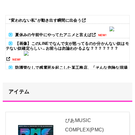
“変われない私”が動き出す瞬間に出会う
夏休みの午前中にやってたアニメと言えば
NEW!
【画像】このLINEでなんで女が怒ってるのか分かんない奴はモ
テない奴確定らしい←お前らは勿論わかるよな？？？？？？？
NEW!
防護管なしで感電死を起こした某工務店、「そんな危険な現場
お断りしますわ!と断って正解やったわ」と業者が業界事情を告白
NEW!
アイテム
【悲報】トルコ地震、オリーブ園が真っ二つに裂ける…壮絶な
地形変化に唖然wwwwww
NEW!
【悲報】少子化の原因、判明する
ぴあMUSIC
WWWWWWWWWWWWWWWW
NEW!
COMPLEX(PMC)
おでこ封印！中村アン、“前髪あり”の新ヘアスタイルに「新鮮