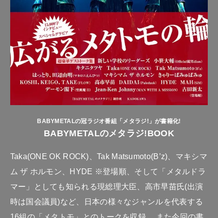
BABYMETALの冠ラジオ番組「メタラジ!」が書籍化!
BABYMETALのメタラジ!BOOK
Taka(ONE OK ROCK)、Tak Matsumoto(B’z)、マキシマ
ム ザ ホルモン、HYDE ※登場順、そして「メタルドラ
マー」としても知られる現総理大臣、高市早苗氏(出演
時は国会議員)など、日本の様々なジャンルを代表する
16組の「メタトモ」とのトークを収録。 また今回の書