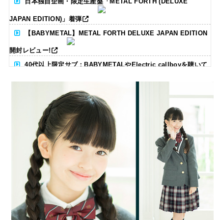
日本独自企画・限定生産盤「METAL FORTH (DELUXE
JAPAN EDITION)」着弾
【BABYMETAL】METAL FORTH DELUXE JAPAN EDITION
開封レビュー!
40代以上限定サブ：BABYMETALやElectric callboyを聴いて
る人いる？ 【海外の反応】
BABYMETAL「CANNONBALL外伝」グッズ販売決定
タワーレコード新宿店にてBABYMETALのパネル展が開催中
Powered by livedoor 相互RSS