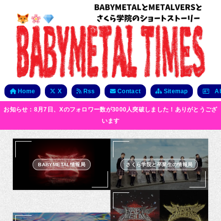
Home
X
Rss
Contact
Sitemap
Ab
お知らせ：8月7日、Xのフォロワー数が3000人突破しました！ありがとうござ
います
BABYMETAL情報局
さくら学院と卒業生の情報局