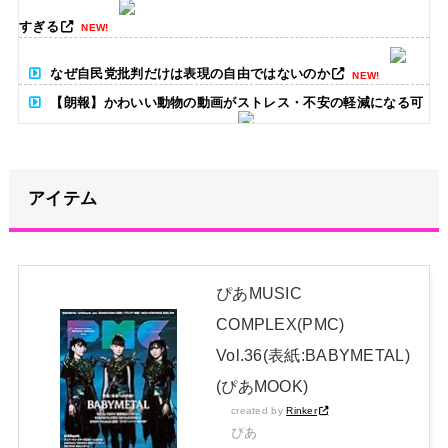
すぎる
NEW!
なぜ自民党批判だけは表現の自由ではないのか
NEW!
【朗報】かわいい動物の動画がストレス・不安の軽減になる可
能性。英大学の研究で実証
NEW!
昭和を代表する女優の晩年があまりにも寂しすぎる！と話題
に、自身の子供を餓死する寸前までネグレクトした挙句……
NEW!
アイテム
松本まりか「義援金と寄付金の違い」に言及→反響続々「そん
な違いあったの知りませんでした」
NEW!
ぴあMUSIC
【朗報】高瀬くるみ＆浅倉樹々がランチ「ききちゃんって呼ん
COMPLEX(PMC)
で？今日から友達ね！」
NEW!
Vol.36(表紙:BABYMETAL)
日本独自企画・限定生産盤「METAL FORTH (DELUXE
(ぴあMOOK)
JAPAN EDITION)」着弾
created by
Rinker
ぴあ
【BABYMETAL】METAL FORTH DELUXE JAPAN EDITION