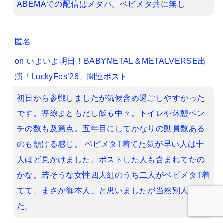
ABEMAでの配信はメタバ、ベビメタ共に無し
匿名
on
いよいよ明日！BABYMETAL＆METALVERSE出
演「LuckyFes’26」関連ポスト
初日から参戦しましたが気候含め過ごしやすかった
です。導線まともだし飯も中々。トイレや休憩ベン
チの数も及第点。五年目にしてかなりの動員数ある
のも頷ける感じ。 ベビメタT着てた気が早い人は十
人ほど見かけました。ポストした人も含まれてたの
かな。若そうな女性四人組のうち二人がベビメタT着
てて、まさか御本人、と思いましたが当然別人でし
た。