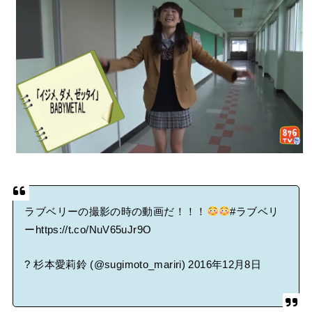
BABYMETAL「CANNONBALL外伝」グッズ販売決定
タワーレコード新宿店にてBABYMETALのパネル展が開催中
Powered by livedoor 相互RSS
ラブベリーの撮影の時の動画だ！！！
#ラブベリ
ー
https://t.co/NuV65uJr9O
? 杉本愛莉鈴 (@sugimoto_mariri)
2016年12月8日