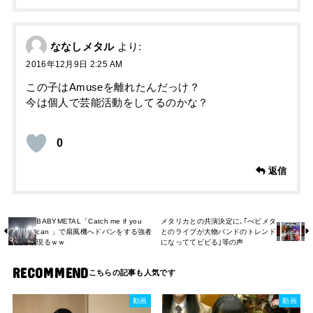
ななしメタル
より:
2016年12月9日 2:25 AM
この子はAmuseを離れたんだっけ？
今は個人で芸能活動をしてるのかな？
0
返信
BABYMETAL「Catch me if you
メタリカとの共演決定に､｢べビメタ
can 」で扇風機へドバンをする強者
とのライブが大物バンドのトレンド
現るｗｗ
になっててビビる｣等の声
RECOMMEND
動画
動画