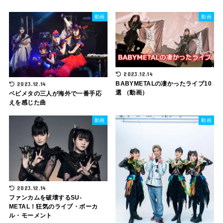
動画
動画
2023.12.14
BABYMETALの凄かったライブ10
2023.12.14
選 （動画）
ベビメタの三人が海外で一番手応
えを感じた曲
動画
動画
2023.12.14
ファンカムを破壊するSU-
METAL！狂気のライブ・ボーカ
ル・モーメント