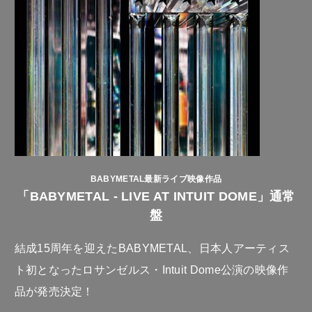
BABYMETAL最新ライブ映像作品
「BABYMETAL - LIVE AT INTUIT DOME」通常
盤
結成15周年を迎えたBABYMETAL、日本人アーティス
ト初となったロサンゼルス・Intuit Dome公演の映像作
品が発売決定！