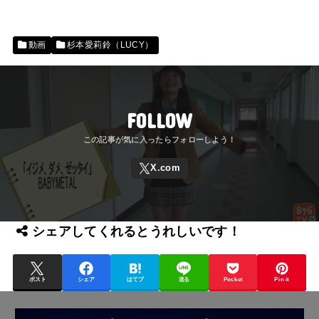
動画
杉本愛莉鈴（LUCY）
FOLLOW
シェアしてくれるとうれしいです！
ポスト
シェア
はてブ
送る
Pocket
Pin it