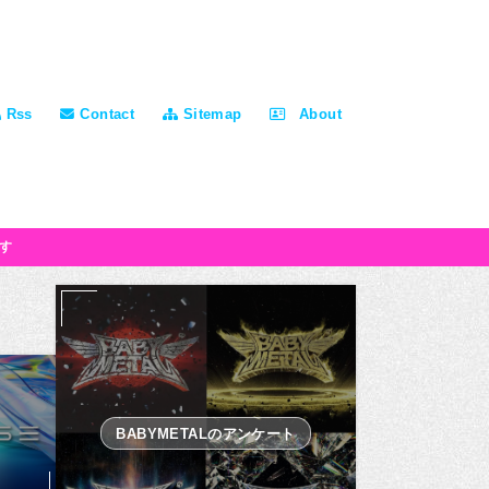
Rss
Contact
Sitemap
About
す
BABYMETALのアンケート