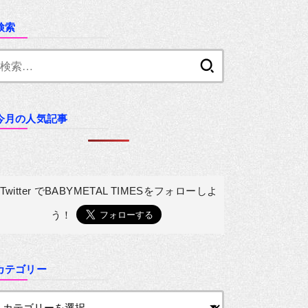
検索
検
索:
今月の人気記事
Twitter でBABYMETAL TIMESを
フォローしよ
う！
カテゴリー