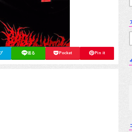
ブ
送る
Pocket
Pin it