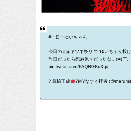
#一日一ゆいちゃん
今日の
#赤キツネ祭り
で”ゆいちゃん投
昨日だったら死屍累々だったな…ε=(￣｡￣
pic.twitter.com/6AQRGKdXqd
? 箕輪正成
YMYなすぅ拝者 (@marumi