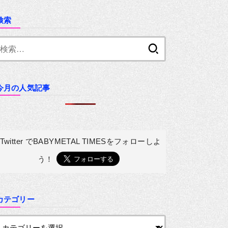
検索
検
索:
今月の人気記事
Twitter でBABYMETAL TIMESを
フォローしよ
う！
カテゴリー