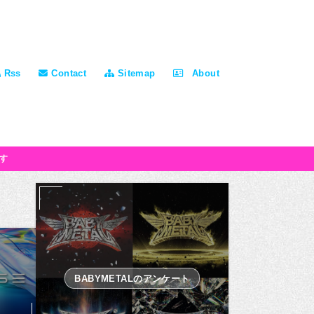
Rss
Contact
Sitemap
About
す
BABYMETALのアンケート