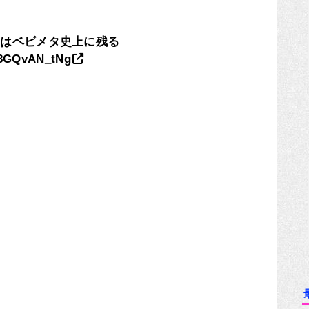
スはベビメタ史上に残る
K8GQvAN_tNg