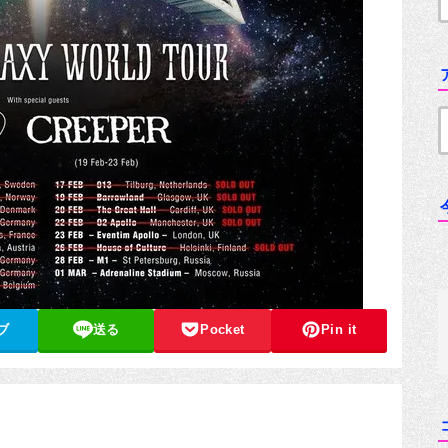
ブ
送る
Pocket
Pin it