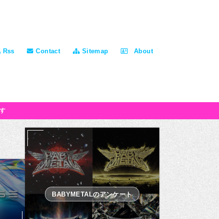
Rss
Contact
Sitemap
About
す
BABYMETALのアンケート