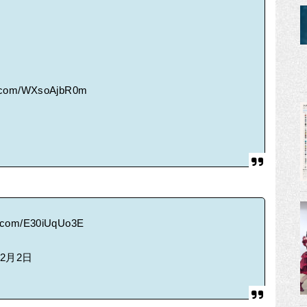
er.com/WXsoAjbR0m
er.com/E30iUqUo3E
年2月2日