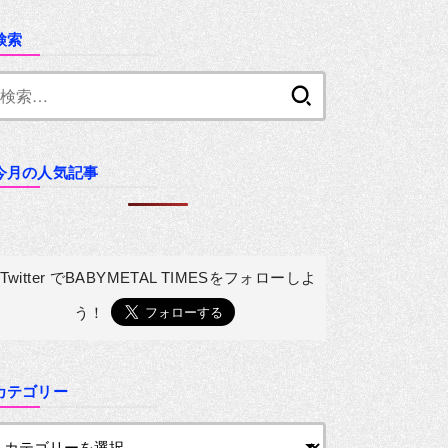
検索
検
索:
今月の人気記事
Twitter でBABYMETAL TIMESを
フォローしよ
う！
カテゴリー