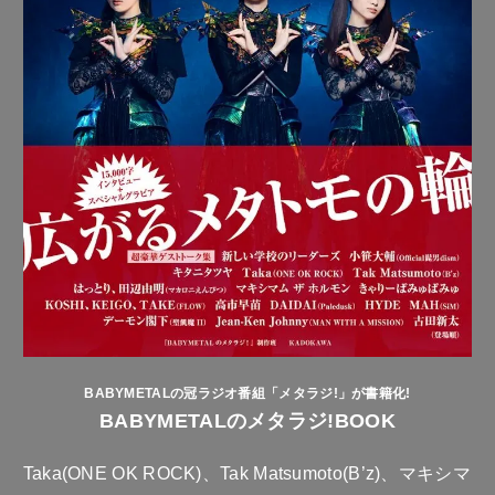
BABYMETALの冠ラジオ番組「メタラジ!」が書籍化!
BABYMETALのメタラジ!BOOK
Taka(ONE OK ROCK)、Tak Matsumoto(B’z)、マキシマ