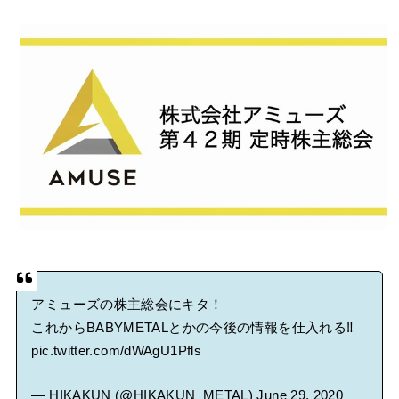
る人いる？ 【海外の反応】
BABYMETAL「CANNONBALL外伝」グッズ販売決定
タワーレコード新宿店にてBABYMETALのパネル展が開催中
Powered by livedoor 相互RSS
アミューズの株主総会にキタ！
これからBABYMETALとかの今後の情報を仕入れる‼︎
pic.twitter.com/dWAgU1Pfls
— HIKAKUN (@HIKAKUN_METAL)
June 29, 2020