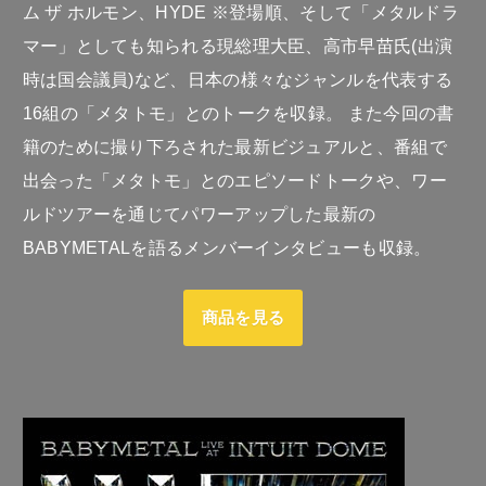
ム ザ ホルモン、HYDE ※登場順、そして「メタルドラ
マー」としても知られる現総理大臣、高市早苗氏(出演
時は国会議員)など、日本の様々なジャンルを代表する
16組の「メタトモ」とのトークを収録。 また今回の書
籍のために撮り下ろされた最新ビジュアルと、番組で
出会った「メタトモ」とのエピソードトークや、ワー
ルドツアーを通じてパワーアップした最新の
BABYMETALを語るメンバーインタビューも収録。
商品を見る