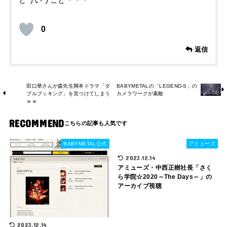
どういうこと・・・
0
返信
田口華さんが森先生脚本ドラマ「ダ
BABYMETALの「LEGEND-S」の
ブルブッキング」を見つけてしまう
カメラワークが素敵
ｗｗ
RECOMMEND
BABYMETAL公式
アミューズ
2023.12.14
アミューズ・中西正樹社長「さく
ら学院☆2020～The Days～」の
アーカイブ視聴
2023.12.14