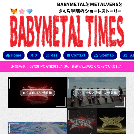
Home
X
Rss
Contact
Sitemap
Ab
お知らせ：07/28 PCが故障した為、更新が出来なくなっていました
BABYMETAL情報局
さくら学院と卒業生の情報局