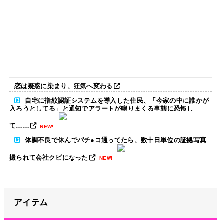
恋は疑惑に染まり、狂気へ変わる
自宅に指紋認証システムを導入した住民、「今家の中に誰かが
入ろうとしてる」と通知でアラートが鳴りまくる事態に恐怖し
て……
NEW!
体調不良で休んでパチ●コ通ってたら、数十日単位の証拠写真
撮られて会社クビになった
NEW!
ペレスとキャデラックF1の契約は2026年の1年のみ、2027年に
向けてウィリアムズと交渉開始との情報
NEW!
アイテム
長野桃羽「嗣永桃子さんと道重さゆみさんに憧れているので、
ふたりの憧れの部分をぎゅっと集めた存在になりたいです！」