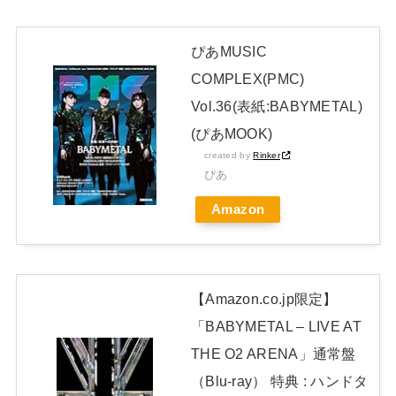
NEW!
綾瀬はるかの丸出し上半身ヤバすぎだってwwwwwww
NEW!
ぴあMUSIC
COMPLEX(PMC)
Vol.36(表紙:BABYMETAL)
【元NMB48】安部若菜、卒業して早くもお酒解禁
(ぴあMOOK)
日本独自企画・限定生産盤「METAL FORTH (DELUXE
created by
Rinker
JAPAN EDITION)」着弾
ぴあ
【BABYMETAL】METAL FORTH DELUXE JAPAN EDITION
Amazon
開封レビュー!
Powered by livedoor 相互RSS
【Amazon.co.jp限定】
「BABYMETAL – LIVE AT
THE O2 ARENA」通常盤
（Blu-ray） 特典 : ハンドタ