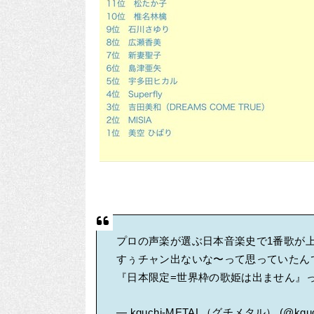
プロの声楽が選ぶ日本音楽史で1番歌が
すぅチャン出ないな〜って思っていたん
『日本限定=世界枠の歌姫は出ません』
— kguchi-METAL（グチメタル） (@kguc