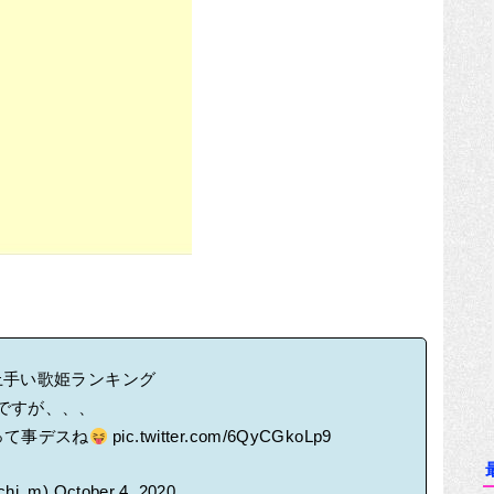
上手い歌姫ランキング
ですが、、、
って事デスね
pic.twitter.com/6QyCGkoLp9
hi_m)
October 4, 2020