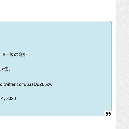
。
#一位の歌姫
。
路吹雪。
ic.twitter.com/u3zUuZL5ow
 4, 2020