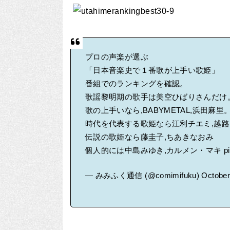
プロの声楽が選ぶ
「日本音楽史で１番歌が上手い歌姫」
番組でのランキングを確認。
歌謡黎明期の歌手は美空ひばりさんだけ
歌の上手いなら,BABYMETAL,浜田麻里
時代を代表する歌姫なら江利チエミ,越
伝説の歌姫なら藤圭子,ちあきなおみ
個人的には中島みゆき,カルメン・マキ
p
— みみふく通信 (@comimifuku)
October