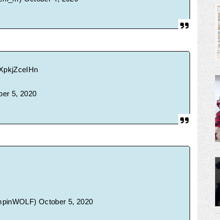
/XpkjZceIHn
ber 5, 2020
inWOLF)
October 5, 2020