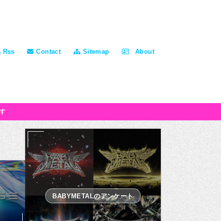
Rss
Contact
Sitemap
About
す
BABYMETALのアンケート