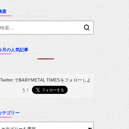
検索
検
索:
今月の人気記事
Twitter でBABYMETAL TIMESを
フォローしよ
う！
カテゴリー