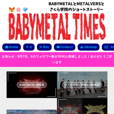
Home
X
Rss
Contact
Sitemap
Ab
お知らせ：8月7日、Xのフォロワー数が3000人突破しました！ありがとうござ
います
BABYMETAL情報局
さくら学院と卒業生の情報局