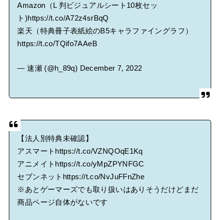
Amazon（L 判ビジュアルシート10枚セッ
ト)
https://t.co/A72z4srBqQ
楽天（特典冊子表紙絵のB5キャラファイングラフ）
https://t.co/TQifo7AAeB
— 速瀬 (@h_89q)
December 7, 2022
【法人別特典未確認】
アスマート
https://t.co/VZNQOqE1Kq
アニメイト
https://t.co/yMpZPYNFGC
セブンネット
https://t.co/NvJuFFnZhe
※あとゲーマーズでも取り扱いはありそうだけどまだ
商品ページ自体がないです