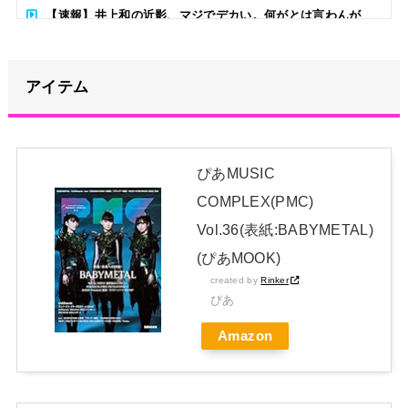
【速報】井上和の近影、マジでデカい。何がとは言わんが
NEW!
初ハロコン出演の杉山結菜ちゃん、鋼の心臓のお知らせ「今回
アイテム
も緊張してません」
NEW!
【逸材】杉山結菜が初めてのハロコンに挑んだ結果
NEW!
ぴあMUSIC
COMPLEX(PMC)
【朗報】本田望結さん(22)艶のある和風美人に育成成功
Vol.36(表紙:BABYMETAL)
日本独自企画・限定生産盤「METAL FORTH (DELUXE
(ぴあMOOK)
JAPAN EDITION)」着弾
created by
Rinker
ぴあ
【BABYMETAL】METAL FORTH DELUXE JAPAN EDITION
Amazon
開封レビュー!
Powered by livedoor 相互RSS