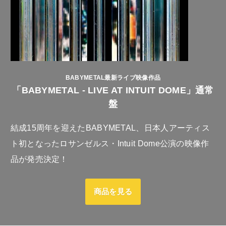
BABYMETAL最新ライブ映像作品
「BABYMETAL - LIVE AT INTUIT DOME」通常
盤
結成15周年を迎えたBABYMETAL、日本人アーティス
ト初となったロサンゼルス・Intuit Dome公演の映像作
品が発売決定！
商品を見る