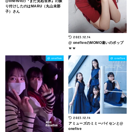
@onefiveの『まだ見ぬ世界』の振
り付けしたのはMARU（丸山未那
子）さん
2023.12.14
@ onefiveのMOMO違いのポップ
ｗｗ
@ onefive
@ onefive
2023.12.14
アミューズのミミーパイセンと@
onefive