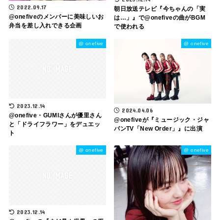
2022.09.17
朝日放送テレビ『今ちゃんの「実
@onefiveのメンバーに美味しいお
は…」』で@onefiveの曲がBGM
弁当を差し入れできる企画
で使われる
@ onefive
@ onefive
2023.12.14
2024.04.06
@onefive・GUMIさんが優里さん
@​onefiveが『ミュージック・ジャ
と「ドライフラワー」をデュエッ
パンTV「New Order」』に出演
ト
@ onefive
@ onefive
2023.12.14