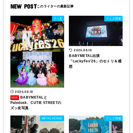
NEW POST
ズッ友
フェス関連
2026.08.10
BABYMETAL出演
「LuckyFes’26」のセトリ＆感
想
2026.08.10
BABYMETALと
Paledusk、CUTIE STREETの
ズッ友写真
METALVERSE
フェス関連