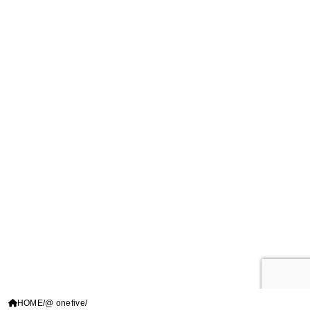
HOME
@ onefive