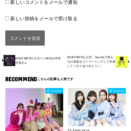
新しいコメントをメールで通知
新しい投稿をメールで受け取る
BABYMETAL公式「Spotifyで私た
BABYMETALサポート時代の平井
ちの音楽をストリーミングして共有
沙弥さん
してくれてありがとう！」
RECOMMEND
@ onefive
@ onefive
2023.12.14