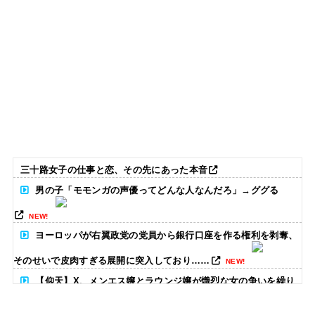
三十路女子の仕事と恋、その先にあった本音
男の子「モモンガの声優ってどんな人なんだろ」→ググる
NEW!
ヨーロッパが右翼政党の党員から銀行口座を作る権利を剥奪、
そのせいで皮肉すぎる展開に突入しており……
NEW!
【仰天】X、メンエス嬢とラウンジ嬢が熾烈な女の争いを繰り
広げ対戦型になってしまうw w w w w w w w
NEW!