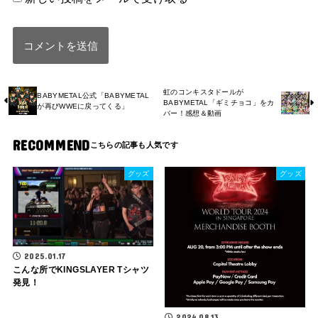
虹のコンキスタドールが
BABYMETAL公式「BABYMETAL
BABYMETAL「ギミチョコ」をカ
が再びWWEに戻ってくる」
バー！感想＆動画
RECOMMEND
グッズ
グッズ
2025.01.17
こんな所でKINGSLAYER Tシャツ
発見！
2024.08.13