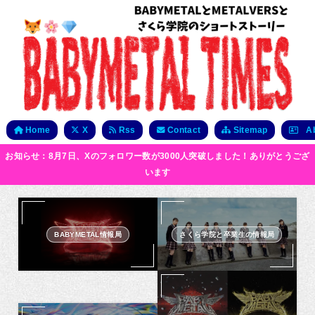
Home
X
Rss
Contact
Sitemap
Ab
お知らせ：8月7日、Xのフォロワー数が3000人突破しました！ありがとうござ
います
BABYMETAL情報局
さくら学院と卒業生の情報局