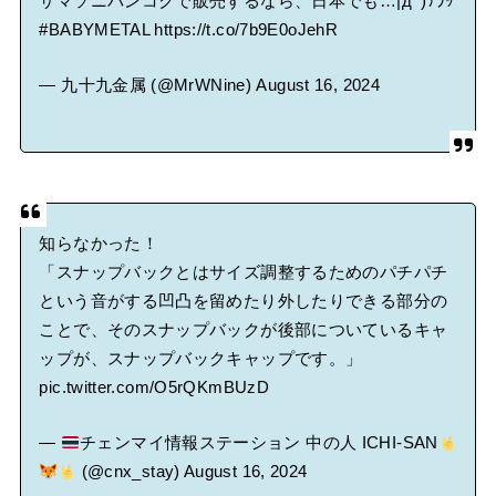
サマソニバンコクで販売するなら、日本でも…|дﾟ)ﾁﾗｯ
#BABYMETAL
https://t.co/7b9E0oJehR
— 九十九金属 (@MrWNine)
August 16, 2024
知らなかった！
「スナップバックとはサイズ調整するためのパチパチ
という音がする凹凸を留めたり外したりできる部分の
ことで、そのスナップバックが後部についているキャ
ップが、スナップバックキャップです。」
pic.twitter.com/O5rQKmBUzD
—
チェンマイ情報ステーション 中の人 ICHI-SAN
(@cnx_stay)
August 16, 2024