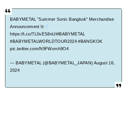
Powered by livedoor 相互RSS
BABYMETAL "Summer Sonic Bangkok” Merchandise
Announcement
https://t.co/TL0vES8nUI
#BABYMETAL
#BABYMETALWORLDTOUR2024
#BANGKOK
pic.twitter.com/N9FWxmh9O4
— BABYMETAL (@BABYMETAL_JAPAN)
August 16,
2024