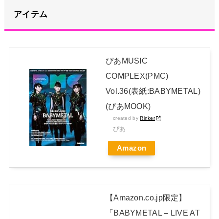
【画像】影山優佳さん(25)、下着姿であたシコが止まらない
アイテム
NEW!
【朗報】山﨑愛生「けんぱなぱっぱぱん！」←
NEW!
ぴあMUSIC
【画像】アイドルさん「体重10キロ増えたらこうなった」
COMPLEX(PMC)
Vol.36(表紙:BABYMETAL)
日本独自企画・限定生産盤「METAL FORTH (DELUXE
(ぴあMOOK)
JAPAN EDITION)」着弾
created by
Rinker
【BABYMETAL】METAL FORTH DELUXE JAPAN EDITION
ぴあ
開封レビュー!
Amazon
Powered by livedoor 相互RSS
【Amazon.co.jp限定】
「BABYMETAL – LIVE AT