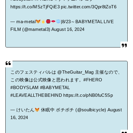
https://t.co/MSzTjFQiE3
pic.twitter.com/3Qpr8tZoT6
— ma-metal
|8/23～BABYMETAL LIVE
FILM (@mametal3)
August 16, 2024
このフェスティバルは
@TheGuitar_Mag
主催なので、
この映像は公式映像と思われます。
#FHERO
#BODYSLAM
#BABYMETAL
#LEAVEALLTHEBEHIND
https://t.co/pNB0fuC5Sp
— けいたん
休眠中 ボチボチ (@soulbicycle)
August
16, 2024