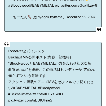
#Bloodywood
#BABYMETAL
pic.twitter.com/Gqattlzay8
— ちーたん
(@nyagokittymetal)
December 5, 2024
Revolver公式インスタ
Bekhauf MV公開ポスト(内容一部抜粋)
“BloodywoodとBABYMETALが力を合わせ壮大な新
曲”Bekhauf”を発表。この曲名はヒンディー語で”恐れ
知らず”という意味です
アクション満載のアニメMVをぜひフルでご覧くださ
い”
#BABYMETAL
#Bloodywood
#Bekhauf
https://t.co/6dLHxzSeIO
pic.twitter.com/nEDfUFneSi