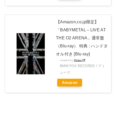
【BABYMETAL】METAL FORTH DELUXE JAPAN EDITION
開封レビュー!
Powered by livedoor 相互RSS
【Amazon.co.jp限定】
「BABYMETAL – LIVE AT
THE O2 ARENA」通常盤
（Blu-ray） 特典 : ハンドタ
オル付き [Blu-ray]
created by
Rinker
BMW FOX RECORDS / アミ
ューズ
Amazon