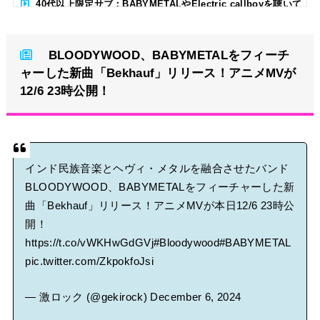
40代以上限定サブ：BABYMETALやElectric callboyを聴いて
る人いる？ 【海外の反応】
BLOODYWOOD、BABYMETALをフィーチ
BABYMETAL「CANNONBALL外伝」グッズ販売決定
ャーした新曲「Bekhauf」リリース！アニメMVが
タワーレコード新宿店にてBABYMETALのパネル展が開催中
12/6 23時公開！
Powered by livedoor 相互RSS
インド民族音楽とヘヴィ・メタルを融合させたバンド
BLOODYWOOD、BABYMETALをフィーチャーした新
曲「Bekhauf」リリース！アニメMVが本日12/6 23時公
開！
https://t.co/vWKHwGdGVj
#Bloodywood
#BABYMETAL
pic.twitter.com/ZkpokfoJsi
— 激ロック (@gekirock)
December 6, 2024