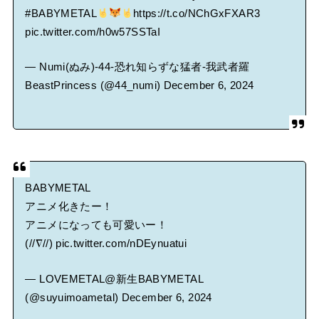
#BABYMETAL
https://t.co/NChGxFXAR3
pic.twitter.com/h0w57SSTaI
— Numi(ぬみ)-44-恐れ知らずな猛者-我武者羅
BeastPrincess (@44_numi)
December 6, 2024
BABYMETAL
アニメ化きたー！
アニメになっても可愛いー！
(//∇//)
pic.twitter.com/nDEynuatui
— LOVEMETAL@新生BABYMETAL
(@suyuimoametal)
December 6, 2024