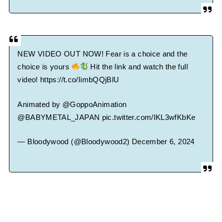
NEW VIDEO OUT NOW! Fear is a choice and the
choice is yours
Hit the link and watch the full
video!
https://t.co/IimbQQjBlU
Animated by
@GoppoAnimation
@BABYMETAL_JAPAN
pic.twitter.com/IKL3wfKbKe
— Bloodywood (@Bloodywood2)
December 6, 2024