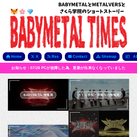
Home
X
Rss
Contact
Sitemap
Ab
お知らせ：07/28 PCが故障した為、更新が出来なくなっていました
BABYMETAL情報局
さくら学院と卒業生の情報局