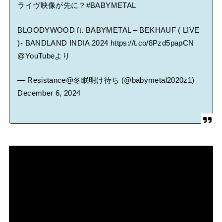
ライヴ映像が先に？
#BABYMETAL
BLOODYWOOD ft. BABYMETAL – BEKHAUF ( LIVE
)- BANDLAND INDIA 2024
https://t.co/8Pzd5papCN
@YouTube
より
— Resistance@冬眠明け待ち (@babymetal2020z1)
December 6, 2024