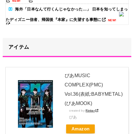
NEW!
海外「日本なんて行くんじゃなかった…」 日本を知ってしまっ
たディズニー信者、帰国後『本家』に失望する事態に
NEW!
【画像】福岡、こんなのが普通に走ってるｗｗｗｗｗｗｗｗｗ
ｗｗｗｗｗｗｗｗｗｗｗｗｗｗｗｗｗｗｗｗｗｗｗｗｗｗｗｗｗｗ
アイテム
ｗ
NEW!
ワイ「米津玄師ってソロじゃなくてバンドのボーカルならよか
ったよね」
NEW!
ぴあMUSIC
冨里奈央ちゃん、罰ゲームのセミをずっと気にしてたｗ【乃木
COMPLEX(PMC)
坂46】
NEW!
Vol.36(表紙:BABYMETAL)
本田望結、久しぶりにセクシーﾃﾞｶﾊﾟｲ投稿！やっぱりお◯ぱい
(ぴあMOOK)
でかかった！（画像あり）
NEW!
created by
Rinker
日本独自企画・限定生産盤「METAL FORTH (DELUXE
ぴあ
JAPAN EDITION)」着弾
Amazon