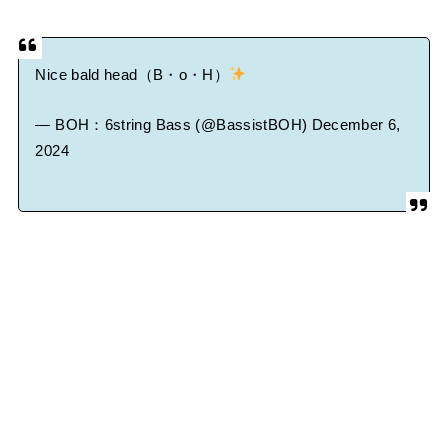
Nice bald head（B・o・H）
— BOH：6string Bass (@BassistBOH)
December 6,
2024