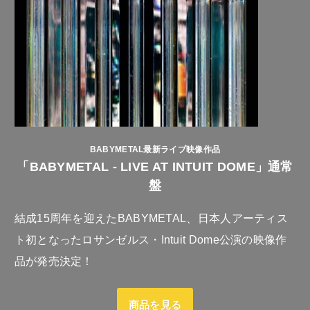
BABYMETAL最新ライブ映像作品
「BABYMETAL - LIVE AT INTUIT DOME」通常
盤
結成15周年を迎えたBABYMETAL、日本人アーティス
ト初となったロサンゼルス・Intuit Dome公演の映像作
品が発売決定！
商品を見る