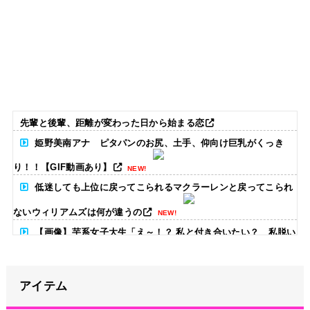
先輩と後輩、距離が変わった日から始まる恋
姫野美南アナ ピタパンのお尻、土手、仰向け巨乳がくっき
り！！【GIF動画あり】
NEW!
低迷しても上位に戻ってこられるマクラーレンと戻ってこられ
ないウィリアムズは何が違うの
NEW!
【画像】芋系女子大生「え～！？ 私と付き合いたい？ 私脱い
だらこんなんだけどいいの…？
」
NEW!
ハロ！コン2026「TOYOTA ARENA TOKYO」公演が売り切れ
アイテム
ない
NEW!