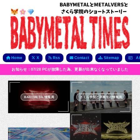
Home
X
Rss
Contact
Sitemap
Ab
お知らせ：07/28 PCが故障した為、更新が出来なくなっていました
BABYMETAL情報局
さくら学院と卒業生の情報局