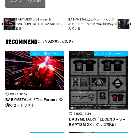
BABYMETALのBlu-ray &
BABYMETALはエヴァネッセンス
DVD『LIVE AT THE O2 ARENA』
のエイミー・リーとの楽曲制作を望
着弾！
んでいる
RECOMMEND
ポスト（旧ツイート）
ポスト（旧ツイート）
2023.12.14
BABYMETALの「The Forum」公
演のセットリスト
2023.12.14
BABYMETALの「LEGEND – S –
BAPTISM XX」グッズ着弾！