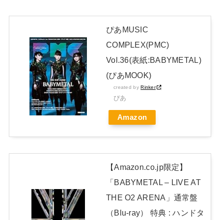
ハロ！コン2026「TOYOTA ARENA TOKYO」公演が売り切れ
ない
NEW!
ぴあMUSIC
COMPLEX(PMC)
【画像】ミスド、最強の組合せが決定
Vol.36(表紙:BABYMETAL)
日本独自企画・限定生産盤「METAL FORTH (DELUXE
(ぴあMOOK)
JAPAN EDITION)」着弾
created by
Rinker
【BABYMETAL】METAL FORTH DELUXE JAPAN EDITION
ぴあ
開封レビュー!
Amazon
Powered by livedoor 相互RSS
【Amazon.co.jp限定】
「BABYMETAL – LIVE AT
THE O2 ARENA」通常盤
（Blu-ray） 特典 : ハンドタ