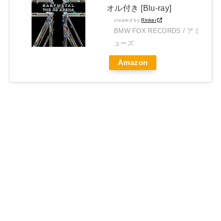
オル付き [Blu-ray]
created by
Rinker
BMW FOX RECORDS / アミ
ューズ
Amazon