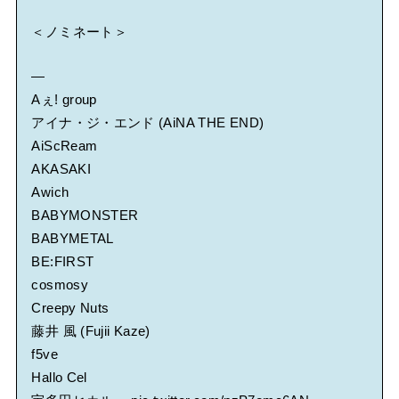
＜ノミネート＞
―
Aぇ! group
アイナ・ジ・エンド (AiNA THE END)
AiScReam
AKASAKI
Awich
BABYMONSTER
BABYMETAL
BE:FIRST
cosmosy
Creepy Nuts
藤井 風 (Fujii Kaze)
f5ve
Hallo Cel