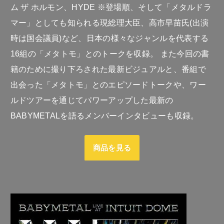
ム ザ ホルモン、HYDE ※登場順、そして「メタルドラ
マー」としても知られる現総理大臣、高市早苗氏(出演
時は国会議員)など、日本の様々なジャンルを代表する
16組の「メタトモ」とのトークを収録。 また今回の書
籍のために撮り下ろされた最新ビジュアルと、番組で
出会った「メタトモ」とのエピソードトークや、ワー
ルドツアーを通じてパワーアップした最新の
BABYMETALを語るメンバーインタビューも収録。
商品を見る