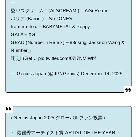
―
愛♡スクリ～ム！(AI SCREAM!) – AiScReam
バリア (Barrier) – SixTONES
from me to u – BABYMETAL & Poppy
GALA – XG
GBAD (Number_i Remix) – 88rising, Jackson Wang &
Number_i
迷え! (Get…
pic.twitter.com/07I7NMiWbf
— Genius Japan (@JPNGenius)
December 14, 2025
\ Genius Japan 2025 グローバルファン投票 /
～ 最優秀アーティスト賞 ARTIST OF THE YEAR ～