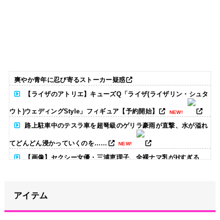
爽やか青年に忍び寄るストーカー疑惑
【ライザのアトリエ】キューズQ「ライザ(ライザリン・シュタ
ウト)ウェディングStyle」フィギュア【予約開始】
NEW!
路上駐車中のテスラ車を超弩級のゲリラ豪雨が直撃、水が溢れ
てどんどん浸かっていくのを……
NEW!
【画像】セクシー女優・三浦恵理子、全裸ナマ乳がHすぎる
NEW!
【朗報】小坂菜緒の最新グラビア、ノースリーブが大変なこと
アイテム
になってるって...
NEW!