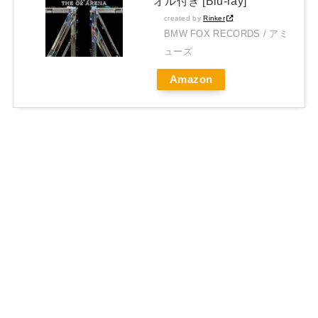
オル付き [Blu-ray]
created by
Rinker
BMW FOX RECORDS / アミ
ューズ
Amazon