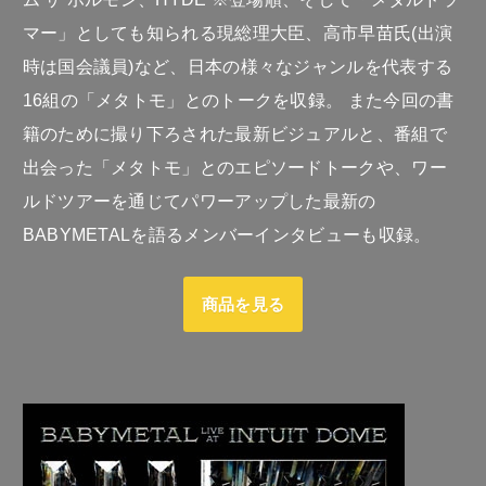
マー」としても知られる現総理大臣、高市早苗氏(出演
時は国会議員)など、日本の様々なジャンルを代表する
16組の「メタトモ」とのトークを収録。 また今回の書
籍のために撮り下ろされた最新ビジュアルと、番組で
出会った「メタトモ」とのエピソードトークや、ワー
ルドツアーを通じてパワーアップした最新の
BABYMETALを語るメンバーインタビューも収録。
商品を見る