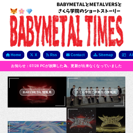
Home
X
Rss
Contact
Sitemap
Ab
お知らせ：07/28 PCが故障した為、更新が出来なくなっていました
BABYMETAL情報局
さくら学院と卒業生の情報局