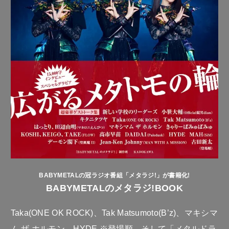
BABYMETALの冠ラジオ番組「メタラジ!」が書籍化!
BABYMETALのメタラジ!BOOK
Taka(ONE OK ROCK)、Tak Matsumoto(B’z)、マキシマ
ム ザ ホルモン、HYDE ※登場順、そして「メタルドラ