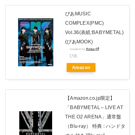
【元NMB48】安部若菜、卒業して早くもお酒解禁
ぴあMUSIC
冨里奈央ちゃん、罰ゲームのセミをずっと気にしてたｗ【乃木
COMPLEX(PMC)
坂46】
Vol.36(表紙:BABYMETAL)
日本独自企画・限定生産盤「METAL FORTH (DELUXE
(ぴあMOOK)
JAPAN EDITION)」着弾
created by
Rinker
【BABYMETAL】METAL FORTH DELUXE JAPAN EDITION
ぴあ
開封レビュー!
Amazon
Powered by livedoor 相互RSS
【Amazon.co.jp限定】
「BABYMETAL – LIVE AT
THE O2 ARENA」通常盤
（Blu-ray） 特典 : ハンドタ