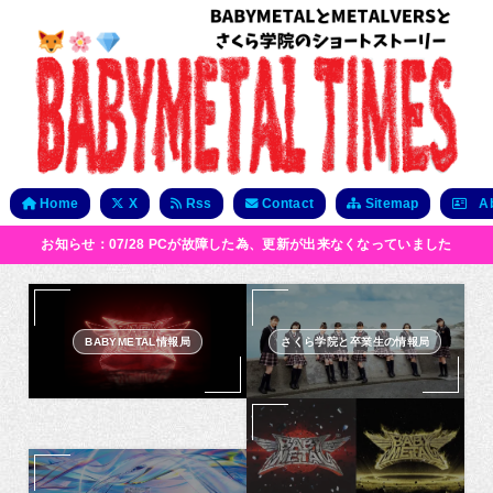
Home
X
Rss
Contact
Sitemap
Ab
お知らせ：07/28 PCが故障した為、更新が出来なくなっていました
BABYMETAL情報局
さくら学院と卒業生の情報局