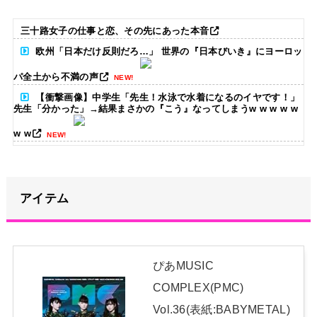
三十路女子の仕事と恋、その先にあった本音
欧州「日本だけ反則だろ…」 世界の『日本びいき』にヨーロッ
パ全土から不満の声
NEW!
【衝撃画像】中学生「先生！水泳で水着になるのイヤです！」
先生「分かった」→結果まさかの『こう』なってしまうw w w w w
w w
NEW!
【画像】井上和の下半身、「着衣」と「ビキニ」を比較した結
果wwwwww
NEW!
アイテム
ハロ！コン 2026 グッズ追加！
NEW!
【悲報】黒柳徹子(92)がはま寿司で食いまくった結果ｗｗｗｗ
ｗｗｗｗｗｗｗｗｗｗｗｗｗｗｗｗｗｗｗｗ
NEW!
ぴあMUSIC
COMPLEX(PMC)
5期・6期 人気ランキング
NEW!
Vol.36(表紙:BABYMETAL)
日本独自企画・限定生産盤「METAL FORTH (DELUXE