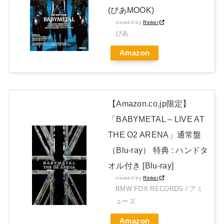
(ぴあMOOK)
JAPAN EDITION)」着弾
created by
Rinker
【BABYMETAL】METAL FORTH DELUXE JAPAN EDITION
ぴあ
開封レビュー!
Amazon
Powered by livedoor 相互RSS
【Amazon.co.jp限定】
「BABYMETAL – LIVE AT
THE O2 ARENA」通常盤
（Blu-ray） 特典 : ハンドタ
オル付き [Blu-ray]
created by
Rinker
BMW FOX RECORDS / アミ
ューズ
Amazon