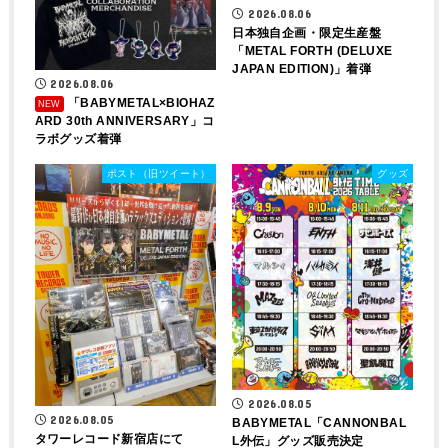
2026.08.06
日本独自企画・限定生産盤
「METAL FORTH (DELUXE
JAPAN EDITION)」着弾
2026.08.06
「BABYMETAL×BIOHAZ
ARD 30th ANNIVERSARY」コ
ラボグッズ着弾
ポスト（旧ツイート）
グッズ
2026.08.05
2026.08.05
BABYMETAL「CANNONBAL
タワーレコード新宿店にて
L外伝」グッズ販売決定