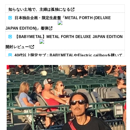
知らない土地で、主婦は孤独になる
日本独自企画・限定生産盤「METAL FORTH (DELUXE
JAPAN EDITION)」着弾
【BABYMETAL】METAL FORTH DELUXE JAPAN EDITION
開封レビュー!
40代以上限定サブ：BABYMETALやElectric callboyを聴いて
る人いる？ 【海外の反応】
BABYMETAL「CANNONBALL外伝」グッズ販売決定
タワーレコード新宿店にてBABYMETALのパネル展が開催中
Powered by livedoor 相互RSS