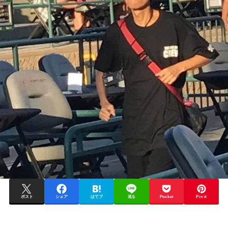
ポスト
シェア
はてブ
送る
Pocket
Pin it