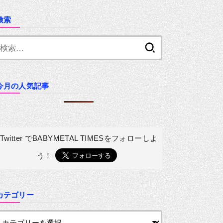
検索
検
索:
今月の人気記事
Twitter でBABYMETAL TIMESを
フォローしよ
う！
カテゴリー