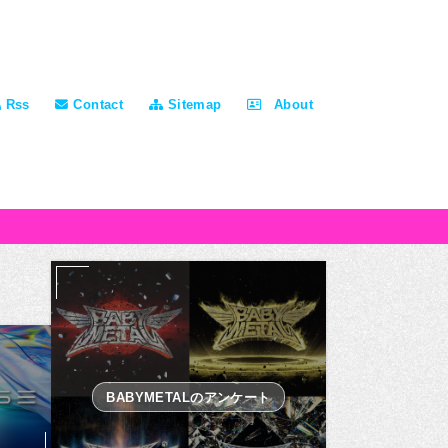
Rss
Contact
Sitemap
About
BABYMETALのアンケート