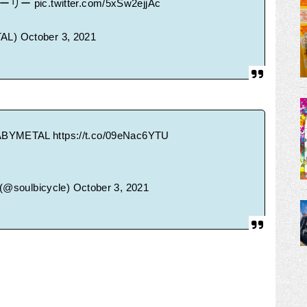
トーリー
pic.twitter.com/5xSw2ejjAc
AL)
October 3, 2021
ABYMETAL
https://t.co/09eNac6YTU
(@soulbicycle)
October 3, 2021