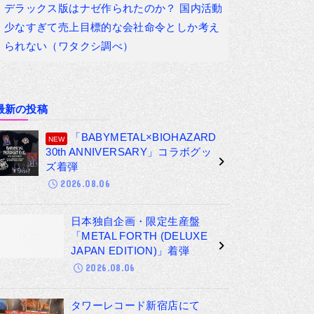
デラックス版はナゼ作られたのか？ 国内活動
少なすぎて売上目標的な会社命令としか考え
られない（ワタクシ調べ）
最新の投稿
「BABYMETAL×BIOHAZARD
30th ANNIVERSARY」コラボグッ
ズ着弾
2026.08.06
日本独自企画・限定生産盤
「METAL FORTH (DELUXE
JAPAN EDITION)」着弾
2026.08.06
タワーレコード新宿店にて