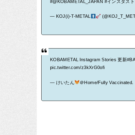
#@KOBAMETAL_JAPAN
#インスタス
— KOJ(i)-T-METAL
(@KOJ_T_MET
KOBAMETAL Instagram Stories 更新
#B
pic.twitter.com/z3kXrG0ofi
— けいたん
＠Home/Fully Vaccinated. 