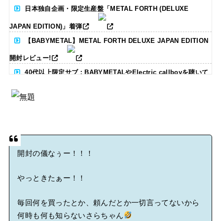
日本独自企画・限定生産盤「METAL FORTH (DELUXE
JAPAN EDITION)」着弾
【BABYMETAL】METAL FORTH DELUXE JAPAN EDITION
開封レビュー!
40代以上限定サブ：BABYMETALやElectric callboyを聴いて
る人いる？ 【海外の反応】
BABYMETAL「CANNONBALL外伝」グッズ販売決定
タワーレコード新宿店にてBABYMETALのパネル展が開催中
開封の儀なぅー！！！
Powered by livedoor 相互RSS
やっときたぁー！！
毎回何を買ったとか、頼んだとか一切言ってないから
何時も何も知らないさらちゃん