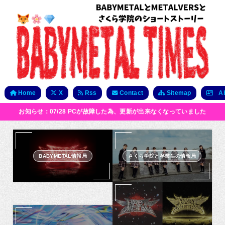
Home
X
Rss
Contact
Sitemap
Ab
お知らせ：07/28 PCが故障した為、更新が出来なくなっていました
BABYMETAL情報局
さくら学院と卒業生の情報局