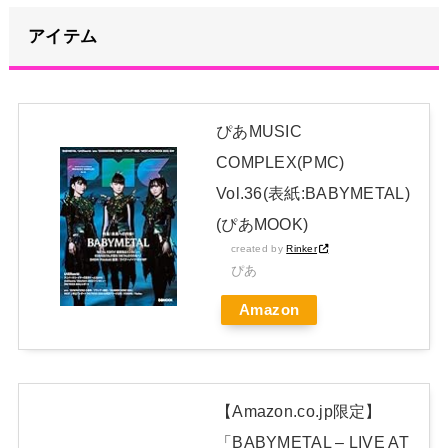
トラウデン直美キャスター うっすらと谷間の裾野！！【GIF
アイテム
動画あり】
NEW!
冨里奈央ちゃん、罰ゲームのセミをずっと気にしてたｗ【乃木
坂46】
NEW!
ぴあMUSIC
冨里奈央ちゃん、罰ゲームのセミをずっと気にしてたｗ【乃木
COMPLEX(PMC)
坂46】
Vol.36(表紙:BABYMETAL)
日本独自企画・限定生産盤「METAL FORTH (DELUXE
(ぴあMOOK)
JAPAN EDITION)」着弾
created by
Rinker
ぴあ
【BABYMETAL】METAL FORTH DELUXE JAPAN EDITION
Amazon
開封レビュー!
Powered by livedoor 相互RSS
【Amazon.co.jp限定】
「BABYMETAL – LIVE AT