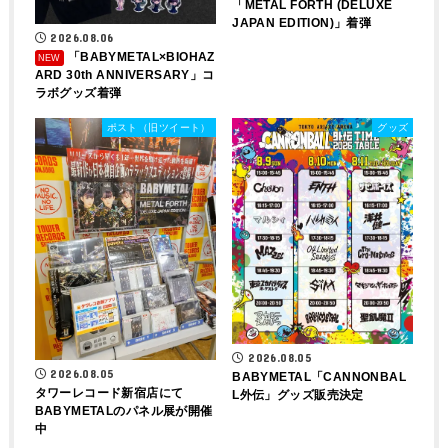
「METAL FORTH (DELUXE
JAPAN EDITION)」着弾
2026.08.06
「BABYMETAL×BIOHAZ
ARD 30th ANNIVERSARY」コ
ラボグッズ着弾
ポスト（旧ツイート）
グッズ
2026.08.05
2026.08.05
BABYMETAL「CANNONBAL
タワーレコード新宿店にて
L外伝」グッズ販売決定
BABYMETALのパネル展が開催
中