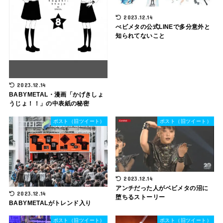
2023.12.14
べビメタの公式LINEで多分意外と
知られてないこと
2023.12.14
BABYMETAL・漫画「かげきしょ
うじょ！！」の中表紙の秘密
ポスト（旧ツイート）
ポスト（旧ツイート）
2023.12.14
アンチだった人がベビメタの沼に
2023.12.14
堕ちるストーリー
BABYMETALがトレンド入り
ポスト（旧ツイート）
ポスト（旧ツイート）