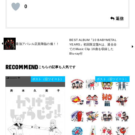
0
返信
BEST ALBUM『10 BABYMETAL
最強アパレル店員降臨の儀！！
YEARS』初回限定盤Aは、過去全
てのMusic Clip 16曲を収録した
Blu-ray付
RECOMMEND
ポスト（旧ツイート）
ポスト（旧ツイート）