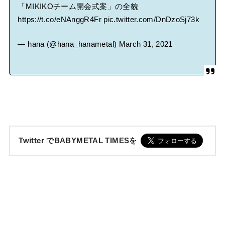
「MIKIKOチーム開会式案」の全貌
https://t.co/eNAnggR4Fr
pic.twitter.com/DnDzoSj73k
— hana (@hana_hanametal)
March 31, 2021
Twitter でBABYMETAL TIMESを