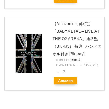
Powered by livedoor 相互RSS
【Amazon.co.jp限定】
「BABYMETAL – LIVE AT
THE O2 ARENA」通常盤
（Blu-ray） 特典 : ハンドタ
オル付き [Blu-ray]
created by
Rinker
BMW FOX RECORDS / アミ
ューズ
Amazon