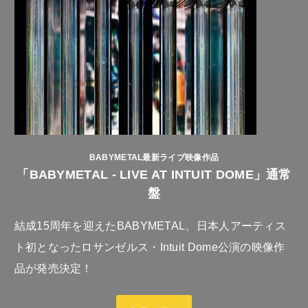
BABYMETAL最新ライブ映像作品
「BABYMETAL - LIVE AT INTUIT DOME」通常
盤
結成15周年を迎えたBABYMETAL、日本人アーティス
ト初となったロサンゼルス・Intuit Dome公演の映像作
品が発売決定！