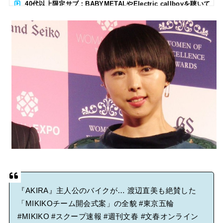
40代以上限定サブ：BABYMETALやElectric callboyを聴いて
る人いる？ 【海外の反応】
BABYMETAL「CANNONBALL外伝」グッズ販売決定
タワーレコード新宿店にてBABYMETALのパネル展が開催中
Powered by livedoor 相互RSS
『AKIRA』主人公のバイクが… 渡辺直美も絶賛した
「MIKIKOチーム開会式案」の全貌
#東京五輪
#MIKIKO
#スクープ速報
#週刊文春
#文春オンライン