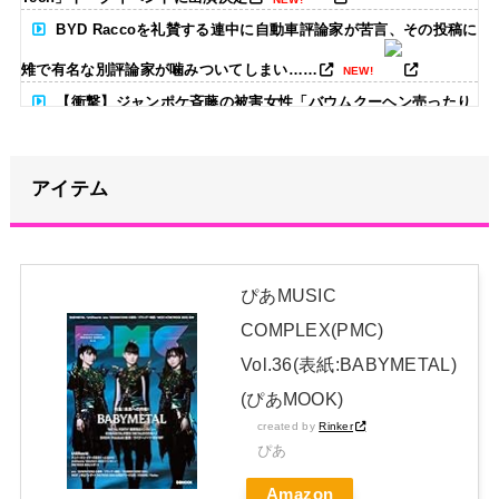
BYD Raccoを礼賛する連中に自動車評論家が苦言、その投稿に
雉で有名な別評論家が噛みついてしまい……
NEW!
【衝撃】ジャンポケ斉藤の被害女性「バウムクーヘン売ったり
TikTokライブしててムカついたから示談しなかった」←コレって
さ…
NEW!
アイテム
【画像あり】ディズニーの「おいなり巻（600円）」、卑猥す
ぎて賛否両論ｗｗｗｗｗ
NEW!
【画像】憧れのお姉さんを発見！
NEW!
ぴあMUSIC
COMPLEX(PMC)
青葉坂46、まもなく正式発表か
NEW!
Vol.36(表紙:BABYMETAL)
日本独自企画・限定生産盤「METAL FORTH (DELUXE
(ぴあMOOK)
JAPAN EDITION)」着弾
created by
Rinker
【BABYMETAL】METAL FORTH DELUXE JAPAN EDITION
ぴあ
開封レビュー!
Amazon