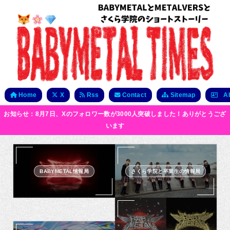
Home
X
Rss
Contact
Sitemap
Ab
お知らせ：8月7日、Xのフォロワー数が3000人突破しました！ありがとうござ
います
BABYMETAL情報局
さくら学院と卒業生の情報局