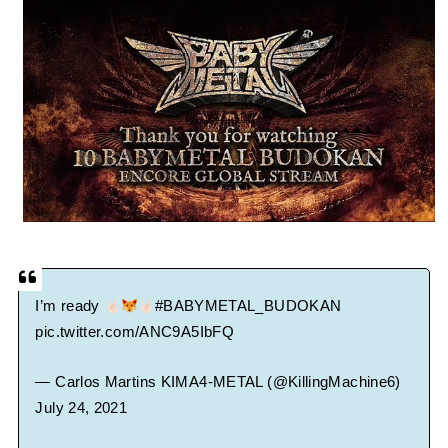
BABYMETAL「CANNONBALL外伝」グッズ販売決定
タワーレコード新宿店にてBABYMETALのパネル展が開催中
Powered by livedoor 相互RSS
I’m ready
#BABYMETAL_BUDOKAN
pic.twitter.com/ANC9A5IbFQ
— Carlos Martins KIMA4-METAL (@KillingMachine6)
July 24, 2021