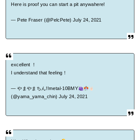
Here is proof you can start a pit anywahere!
— Pete Fraser (@PelcPete)
July 24, 2021
excellent ！
I understand that feeling！
— やまやまちん!!metal-10BMY
(@yama_yama_chin)
July 24, 2021