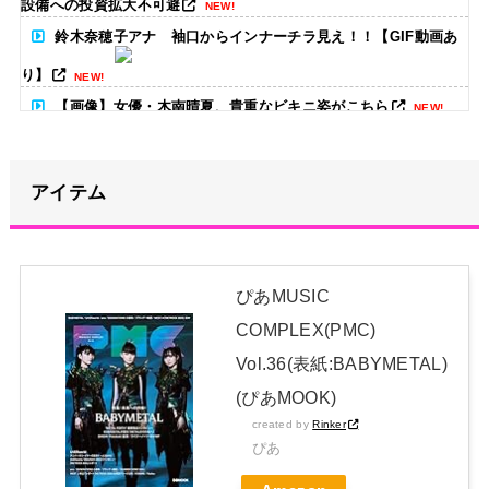
設備への投資拡大不可避
NEW!
鈴木奈穂子アナ 袖口からインナーチラ見え！！【GIF動画あ
り】
NEW!
【画像】女優・木南晴夏、貴重なビキニ姿がこちら
NEW!
アイテム
阿波踊り 踊り子女性の体の一部“強調動画”拡散
NEW!
【画像】椿るいちゃん、ムチムチJK姿がヤバすぎるｗｗｗｗ
NEW!
ぴあMUSIC
菅原咲月ちゃん、まさかのネタバレｗ【乃木坂46】
NEW!
COMPLEX(PMC)
Vol.36(表紙:BABYMETAL)
日本独自企画・限定生産盤「METAL FORTH (DELUXE
(ぴあMOOK)
JAPAN EDITION)」着弾
created by
Rinker
【BABYMETAL】METAL FORTH DELUXE JAPAN EDITION
ぴあ
開封レビュー!