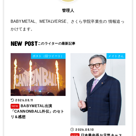
管理人
BABYMETAL、METALVERSE、さくら学院卒業生の 情報追っ
かけてます。
NEW POST
ポスト（旧ツイート）
メイトさん
2026.08.11
BABYMETAL出演
「CANNONBALL外伝」のセト
リ＆感想
2026.08.10
日本最年長お天気キャス