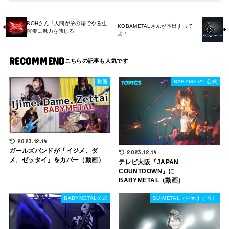
BOHさん「人間がその場でやる生
KOBAMETALさんが本出すって
演奏に魅力を感じる」
よ！
RECOMMEND
動画
BABYMETAL公式
2023.12.14
ガールズバンドが「イジメ、ダ
2023.12.14
メ、ゼッタイ」をカバー（動画）
テレビ大阪『JAPAN
COUNTDOWN』に
BABYMETAL（動画）
BABYMETAL公式
SU-METAL（中元すず香）