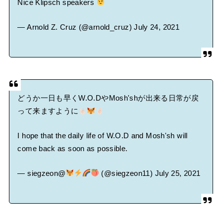
Nice Klipsch speakers
— Arnold Z. Cruz (@arnold_cruz)
July 24, 2021
どうか一日も早くW.O.DやMosh'shが出来る日常が戻
って来ますように
I hope that the daily life of W.O.D and Mosh'sh will
come back as soon as possible.
— siegzeon@
(@siegzeon11)
July 25, 2021