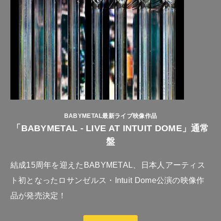
BABYMETAL最新ライブ映像作品
「BABYMETAL - LIVE AT INTUIT DOME」通常
盤
結成15周年を迎えたBABYMETAL、日本人アーティス
ト初となったロサンゼルス・Intuit Dome公演の映像作
品が発売決定！