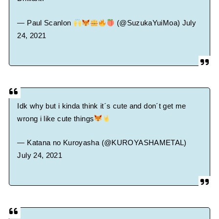
— Paul Scanlon
(@SuzukaYuiMoa)
July
24, 2021
Idk why but i kinda think it´s cute and don´t get me
wrong i like cute things
— Katana no Kuroyasha (@KUROYASHAMETAL)
July 24, 2021