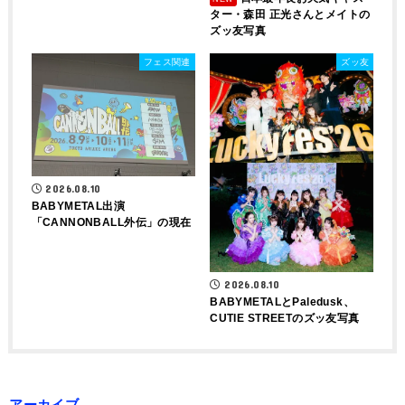
ター・森田 正光さんとメイトの
ズッ友写真
フェス関連
ズッ友
2026.08.10
BABYMETAL出演
「CANNONBALL外伝」の現在
2026.08.10
BABYMETALとPaledusk、
CUTIE STREETのズッ友写真
アーカイブ