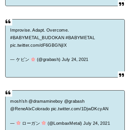
Improvise. Adapt. Overcome.
#BABYMETAL_BUDOKAN
#BABYMETAL
pic.twitter.com/dF6GBGNjIX
— ケビン
(@grabash)
July 24, 2021
mosh’sh
@dramamineboy
@grabash
@ReneAlxColorado
pic.twitter.com/1DjwDKcyAN
—
ローガン
(@LombaxMetal)
July 24, 2021