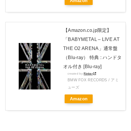
Amazon
Powered by livedoor 相互RSS
【Amazon.co.jp限定】
「BABYMETAL – LIVE AT
THE O2 ARENA」通常盤
（Blu-ray） 特典 : ハンドタ
オル付き [Blu-ray]
created by
Rinker
BMW FOX RECORDS / アミ
ューズ
Amazon