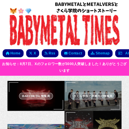
Home
X
Rss
Contact
Sitemap
Ab
お知らせ：8月7日、Xのフォロワー数が3000人突破しました！ありがとうござ
います
BABYMETAL情報局
さくら学院と卒業生の情報局