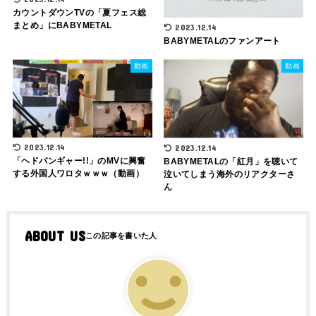
カウントダウンTVの「夏フェス総
まとめ」にBABYMETAL
2023.12.14
BABYMETALのファンアート
動画
動画
2023.12.14
2023.12.14
「ヘドバンギャー!!」のMVに興奮
BABYMETALの「紅月」を聴いて
する外国人ワロタｗｗｗ（動画）
泣いてしまう海外のリアクターさ
ん
ABOUT US