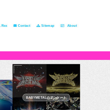
Rss
Contact
Sitemap
About
BABYMETALのアンケート