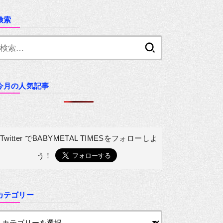
検索
検
索:
今月の人気記事
Twitter でBABYMETAL TIMESを
フォローしよ
う！
カテゴリー