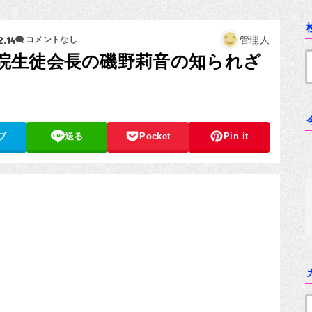
2.14
管理人
コメントなし
院生徒会長の磯野莉音の知られざ
ブ
送る
Pocket
Pin it