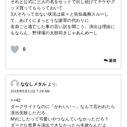
それと公式に三人の名をセットで出し続けてチケやグ
ッズ買ってもらっておいて
3人そろって出ない状況は延々と告知義務スルーし
て、あげくにまっとうな謝罪の代わりに
名前ごと逃亡した事の言い訳を聞こう。演出は理由に
もならん、野球場の太鼓叩きじゃあんめーし
0
返信
ななしメタル
より:
2018年5月11日 7:28 AM
>>42
ダークサイドなのに「かわいい～」なんて言われたら
演出失敗しただろ
MVにしたって可愛いやつなんていなかっただろ？
ダークな世界を演出できなかったら失敗なんだよ