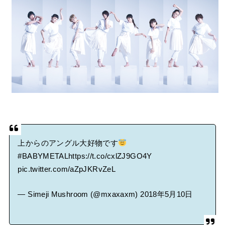
BABYMETAL「CANNONBALL外伝」グッズ販売決定
タワーレコード新宿店にてBABYMETALのパネル展が開催中
Powered by livedoor 相互RSS
上からのアングル大好物です
#BABYMETAL
https://t.co/cxlZJ9GO4Y
pic.twitter.com/aZpJKRvZeL
— Simeji Mushroom (@mxaxaxm)
2018年5月10日