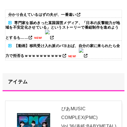
分かり合えているはずの夫が、一番遠い
専門家を舐めきった某国国営メディア、「日本の反撃能力が地
域を不安定化させている」というストーリーで番組制作を進めよう
とするも……
NEW!
【動画】移民受け入れ派のパヨおば、自分の家に来られたら全
力で拒否るｗｗｗｗｗｗｗｗｗｗ
NEW!
6千万円の韓国大統領の車を「安全」と絶賛した某メディア、
高市首相の3千万円の車に対しては……
NEW!
アイテム
【朗報】米村姫良々、香港遠征のホテルで風呂上がりを西﨑美
空に撮られ拡散されるｗｗｗ
NEW!
【画像】 YOASOBIの幾田りらさん、胸の膨らみが性的すぎた
ぴあMUSIC
ｗｗｗｗｗｗｗ
NEW!
COMPLEX(PMC)
来週の「有吉ぃぃeeeee!」に日向坂46エース級メンバーがゲス
Vol.36(表紙:BABYMETAL)