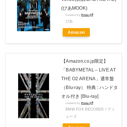
ト出演！
NEW!
(ぴあMOOK)
日本独自企画・限定生産盤「METAL FORTH (DELUXE
created by
Rinker
JAPAN EDITION)」着弾
ぴあ
【BABYMETAL】METAL FORTH DELUXE JAPAN EDITION
Amazon
開封レビュー!
Powered by livedoor 相互RSS
【Amazon.co.jp限定】
「BABYMETAL – LIVE AT
THE O2 ARENA」通常盤
（Blu-ray） 特典 : ハンドタ
オル付き [Blu-ray]
created by
Rinker
BMW FOX RECORDS / アミ
ューズ