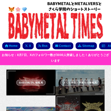
Home
X
Rss
Contact
Sitemap
Ab
お知らせ：8月7日、Xのフォロワー数が3000人突破しました！ありがとうござ
います
BABYMETAL情報局
さくら学院と卒業生の情報局